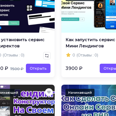
 установить сервис
Как запустить сервис
директов
Мини Лендингов
0
(Отзывы : 0)
0
(Отзывы : 0)
0 ₽
3900 ₽
Открыть
Откры
7500 ₽
чинающий
Начинающий