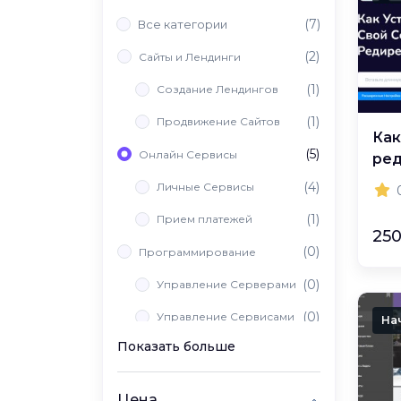
(7)
Все категории
(2)
Сайты и Лендинги
(1)
Создание Лендингов
(1)
Продвижение Сайтов
Как
(5)
Онлайн Сервисы
ре
(4)
Личные Сервисы
(1)
Прием платежей
250
(0)
Программирование
(0)
Управление Серверами
(0)
Управление Сервисами
На
Показать больше
(0)
Вайб Кодинг
Цена